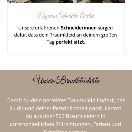
Eigenes 
Schneider‒
Atelier
Unsere 
erfahrenen 
Schneiderinnen
sorgen 
dafür, 
dass 
dein 
Traumkleid 
an 
deinem 
großen 
Tag 
perfekt 
sitzt.
U
nsere 
Brautkleidstile
Damit 
du 
dein 
perfektes 
Traumkleid 
findest, 
das 
zu 
dir 
und 
deiner 
Persönlichkeit 
passt, 
kannst 
du 
aus 
über 
500 
Brautkleidern 
in 
unterschiedlichen 
Stilrichtungen, 
Farben 
und 
Schnitten 
wählen.