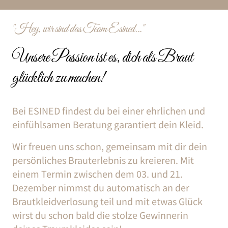
"Hey, 
wir 
sind 
das 
Team 
Esined..."
Unsere 
Passion 
ist 
es, 
dich 
als 
Braut 
glücklich 
zu 
machen!
Bei 
ESINED 
findest 
du 
bei 
einer 
ehrlichen 
und 
einfühlsamen 
Beratung 
garantiert 
dein 
Kleid.
Wir 
freuen 
uns 
schon, 
gemeinsam 
mit 
dir 
dein 
persönliches 
Brauterlebnis 
zu 
kreieren. 
Mit 
einem 
Termin 
zwischen 
dem 
03. 
und 
21. 
Dezember 
nimmst 
du 
automatisch 
an 
der 
Brautkleidverlosung 
teil 
und 
mit 
etwas 
Glück 
wirst 
du 
schon 
bald 
die 
stolze 
Gewinnerin 