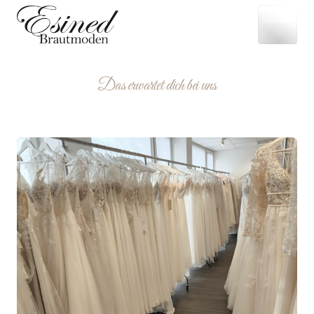
Das 
erwartet 
dich 
bei 
uns