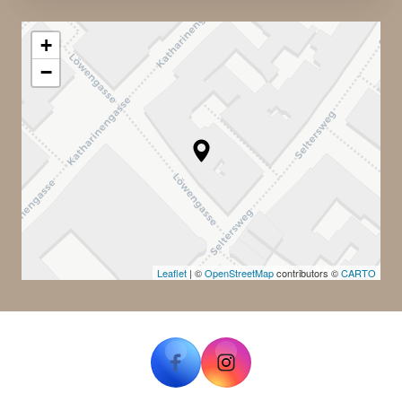
+
−
Leaflet
| ©
OpenStreetMap
contributors ©
CARTO