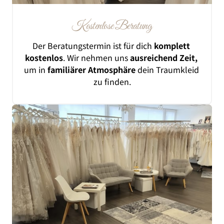
Kostenlose 
Beratung
Der 
Beratungstermin 
ist 
für 
dich 
komplett
kostenlos
. 
Wir 
nehmen 
uns 
ausreichend 
Zeit,
um 
in 
familiärer 
Atmosphäre 
dein 
Traumkleid 
zu 
finden.