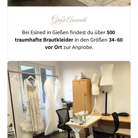
Große 
Auswahl
Bei 
Esined 
in 
Gießen 
findest 
du 
über 
500 
traumhafte 
Brautkleider
in 
den 
Größen 
34‒
60 
vor 
Ort 
zur 
Anprobe.