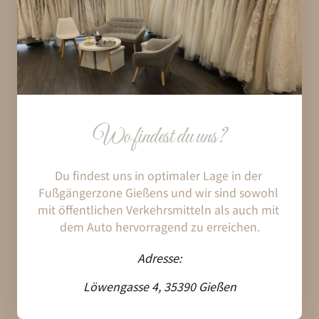
Wo 
findest 
du 
uns?
Du 
findest 
uns 
in 
optimaler 
Lage 
in 
der 
Fußgängerzone 
Gießens 
und 
wir 
sind 
sowohl 
mit 
öffentlichen 
Verkehrsmitteln 
als 
auch 
mit 
dem 
Auto 
hervorragend 
zu 
erreichen.
Adresse:
Löwengasse 4, 35390 Gießen